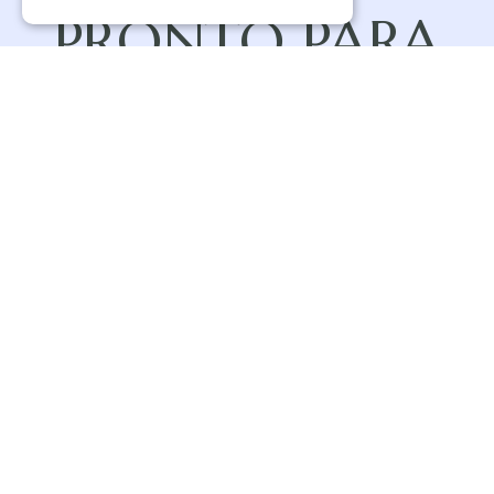
PRONTO PARA
COMEÇAR?
VEJA ONDE PODE ENTREGAR OS
SEUS RESÍDUOS
Pesquisar pontos de recolha
powered by