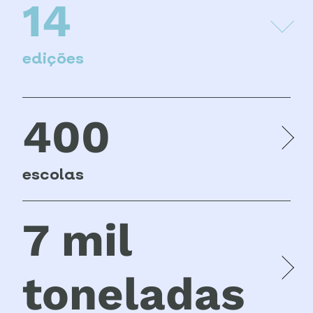
14
edições
400
escolas
7 mil
toneladas