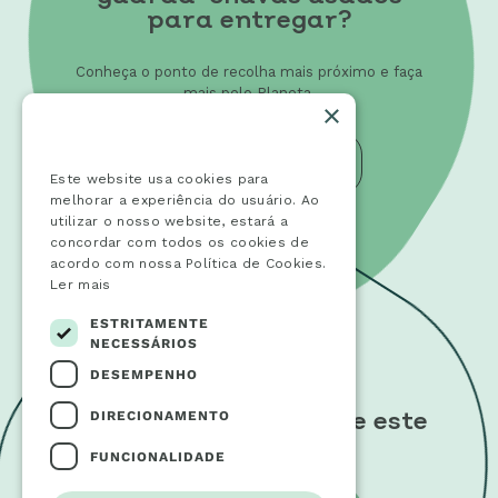
para entregar?
Conheça o ponto de recolha mais próximo e faça
mais pelo Planeta.
×
Este website usa cookies
PRÓXIMOS DE MIM
Este website usa cookies para
melhorar a experiência do usuário. Ao
utilizar o nosso website, estará a
concordar com todos os cookies de
acordo com nossa Política de Cookies.
Ler mais
ESTRITAMENTE
NECESSÁRIOS
DESEMPENHO
DIRECIONAMENTO
Quer saber mais sobre este
Movimento?
FUNCIONALIDADE