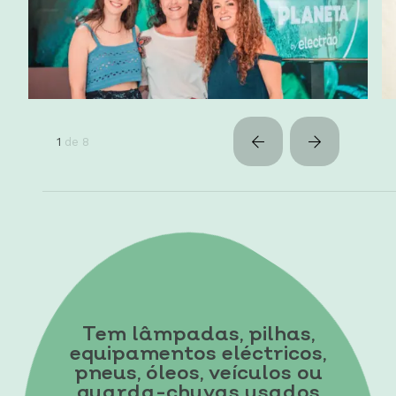
- Carlos Dobreira e Miguel
Lacerda<br><br>2ª edição:<br>1º
Prémio: Isabel Bourbon<br>2º
Prémio: Helena Antónia<br>3º
Prémio: Cláudia Severino<br>
1
de
8
Tem lâmpadas, pilhas,
equipamentos eléctricos,
pneus, óleos, veículos ou
guarda-chuvas usados