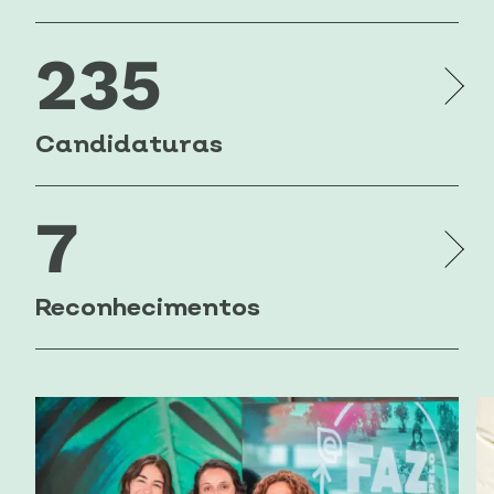
235
Candidaturas
7
Reconhecimentos
1ª edição: <br>1 big changer - Mar
à Deriva<br>1 corporate changer
- Infraestruturas de
Portugal<br>2 menções honrosas